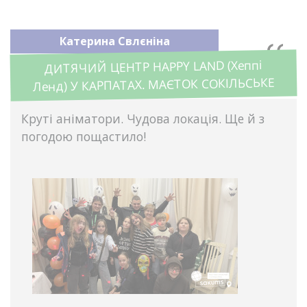
Катерина Свлєніна
ДИТЯЧИЙ ЦЕНТР HAPPY LAND (Хеппі
Ленд) У КАРПАТАХ. МАЄТОК СОКІЛЬСЬКЕ
Круті аніматори. Чудова локація. Ще й з
погодою пощастило!