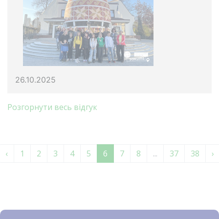
26.10.2025
Розгорнути весь відгук
‹
1
2
3
4
5
6
7
8
...
37
38
›