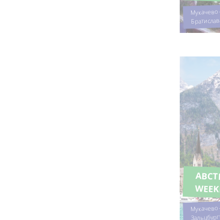
Мукачево -
Братислав
АВСТ
WEE
Мукачево -
Зальцбург