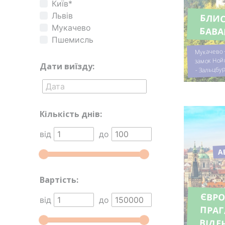
Київ*
Львів
БЛИС
Мукачево
БАВА
Пшемисль
Мукачево -
замок Но
Дати виїзду:
- Зальцбур
Кількість днів:
від
до
А
Вартість:
ЄВРО
ПРА
від
до
ВІДЕ