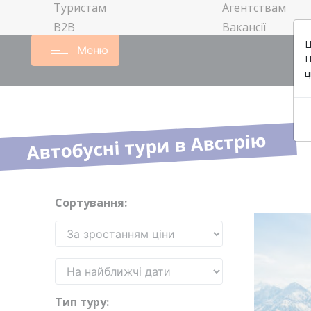
Туристам
Агентствам
B2B
Вакансії
Ц
Меню
П
ц
Автобусні тури в Австрію
Сортування:
Тип туру: