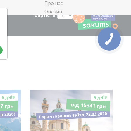
Про нас
Онлайн
Вартість
6 днiв
5 днiв
37 грн
від 15341 грн
Гарантований виїзд 22.03.2026
а 2026!