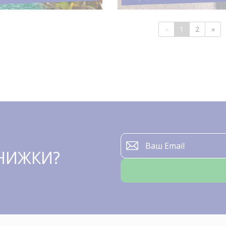
«
1
2
»
ЗНИЖКИ?