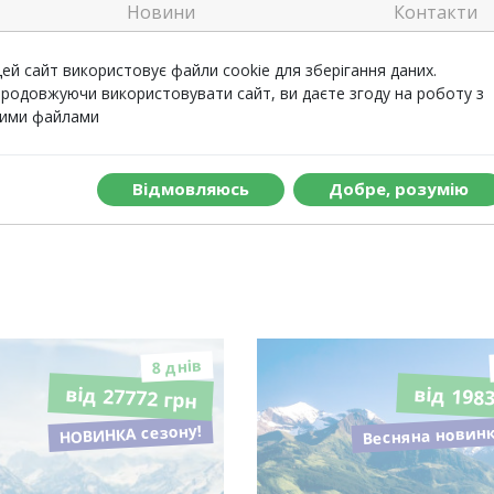
Новини
Контакти
Welcome
Відгуки
ей сайт використовує файли cookie для зберігання даних.
родовжуючи використовувати сайт, ви даєте згоду на роботу з
ими файлами
Вiдмовляюсь
Добре, розумiю
8 днiв
від 27772 грн
від 198
Весняна новинк
НОВИНКА сезону!