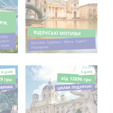
ВІДЕНСЬКІ МОТИВИ
нсбрук -
рлакен -
Мукачево - Будапешт - Відень - Баден* -
- Львів
Ньїредьгаза
6 днiв
5 днiв
79 грн
від 12696 грн
ЦІКАВА ПОДОРОЖ!
ОВИНКА