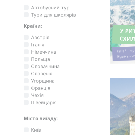
Автобусний тур
Тури для школярів
Країни:
У РИ
Австрія
СХИЛ
Італія
Київ* - Му
Німеччина
Відень - М
Польща
Словаччина
Словенія
Угорщина
Франція
Чехія
Швейцарія
Місто виїзду:
Київ