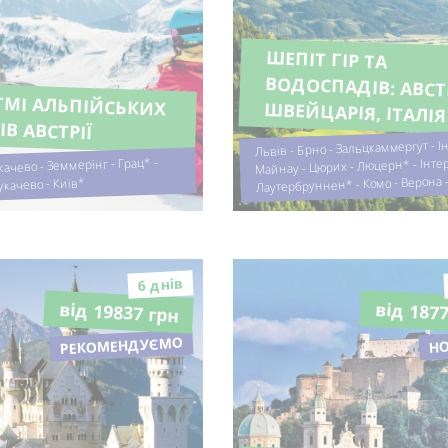
ШЕПІТ ГІР ТА
ВОДОСПАДІВ: АВСТРІЯ,
ТМІ АЛЬПІЙСЬКИХ
ШВЕЙЦАРІЯ, ІТАЛІЯ
ІВ АВСТРІЇ
Львів - Брно - Зальцкаммергут - І
Майнау - Цюрих - Люцерн* - Інте
качево - Земмерінг - Грац* -
Лаутербруннен* - Комо - Верона 
укачево - Київ*
6 днiв
від 19837 грн
від 187
РЕКОМЕНДУЄМО
Н