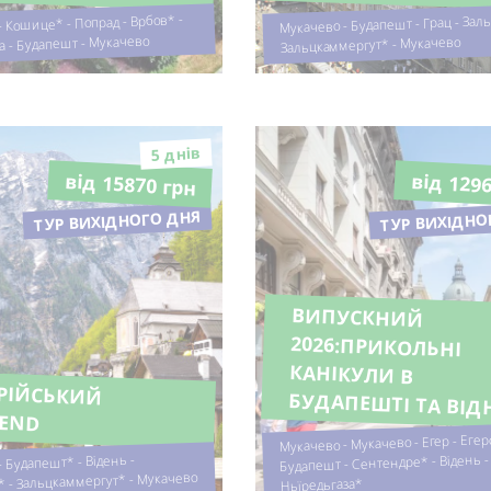
Мукачево - Будапешт - Грац - Заль
 Кошице* - Попрад - Врбов* -
а - Будапешт - Мукачево
Зальцкаммергут* - Мукачево
5 днiв
від 15870 грн
від 129
ТУР ВИХІДНОГО ДНЯ
ТУР ВИХІДНО
ВИПУСКНИЙ
2026:ПРИКОЛЬНІ
КАНІКУЛИ В
РІЙСЬКИЙ
БУДАПЕШТІ ТА ВІД
KEND
Мукачево - Мукачево - Егер - Егер
Будапешт - Сентендре* - Відень -
 Будапешт* - Відень -
* - Зальцкаммергут* - Мукачево
Ньїредьгаза*