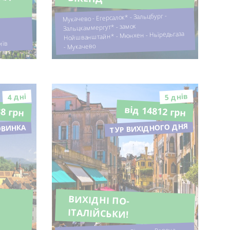
Мукачево - Егерсалок* - Зальцбург -
Зальцкаммергут* - замок
Нойшванштайн* - Мюнхен - Ньїредьгаза
иїв
- Мукачево
5 днiв
4 днi
38 грн
від 14812 грн
ТУР ВИХІДНОГО ДНЯ
ОВИНКА
ВИХІДНІ ПО-
ІТАЛІЙСЬКИ!