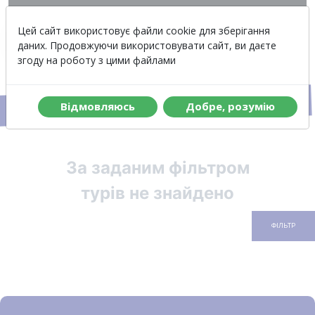
Вартість
Меню
Цей сайт використовує файли cookie для зберігання
даних. Продовжуючи використовувати сайт, ви даєте
згоду на роботу з цими файлами
Авіатури у Францію
Вiдмовляюсь
Добре, розумiю
За заданим фільтром
турів не знайдено
ФІЛЬТР