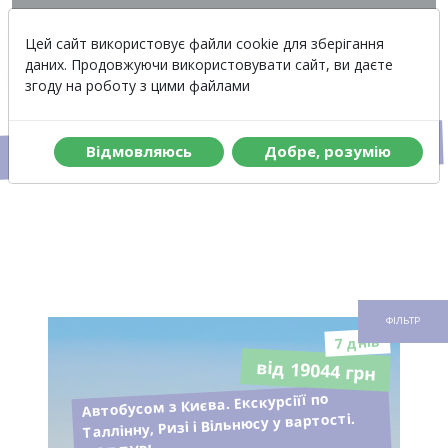
Вартість
Меню
Цей сайт використовує файли cookie для зберігання
даних. Продовжуючи використовувати сайт, ви даєте
згоду на роботу з цими файлами
Автобусні тури в Литву
Вiдмовляюсь
Добре, розумiю
ФІЛЬТР
7 днiв
від 19044 грн
Автобусом з Києва. Екскурсіїї по
Таллінну, Ризі і Вільнюсу у вартості.