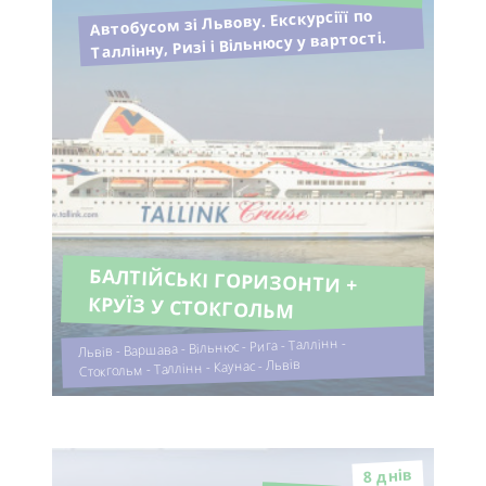
Автобусом зі Львову. Екскурсіїї по
Таллінну, Ризі і Вільнюсу у вартості.
БАЛТІЙСЬКІ ГОРИЗОНТИ +
КРУЇЗ У СТОКГОЛЬМ
Львів - Варшава - Вільнюс - Рига - Таллінн -
Стокгольм - Таллінн - Каунас - Львів
8 днiв