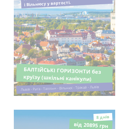
і Вільнюсу у вартості.
БАЛТІЙСЬКІ ГОРИЗОНТИ без
круїзу (шкільні канікули)
Львів - Рига - Таллінн - Вільнюс - Тракай - Львів
8 днiв
від 20895 грн