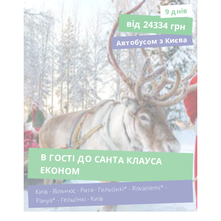
9 днiв
від 24334 грн
Автобусом з Києва
В ГОСТІ ДО САНТА КЛАУСА
ЕКОНОМ
Київ - Вільнюс - Рига - Гельсінкі* - Rovaniemi* -
Рануа* - Гельсінкі - Київ