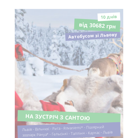
10 днiв
від 30682 грн
Автобусом зі Львову
НА ЗУСТРІЧ З САНТОЮ
Львів - Вільнюс - Рига - Rovaniemi* - Полярний
зоопарк Рануа* - Гельсінкі - Таллінн - Каунас - Львів