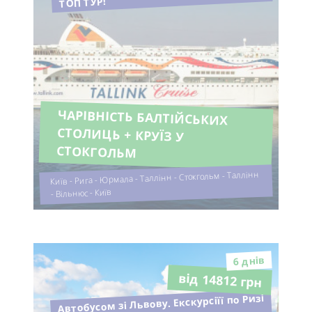
ТОП ТУР!
ЧАРІВНІСТЬ БАЛТІЙСЬКИХ
СТОЛИЦЬ + КРУЇЗ У
СТОКГОЛЬМ
Київ - Рига - Юрмала - Таллінн - Стокгольм - Таллінн
- Вільнюс - Київ
6 днiв
від 14812 грн
Автобусом зі Львову. Екскурсіїї по Ризі