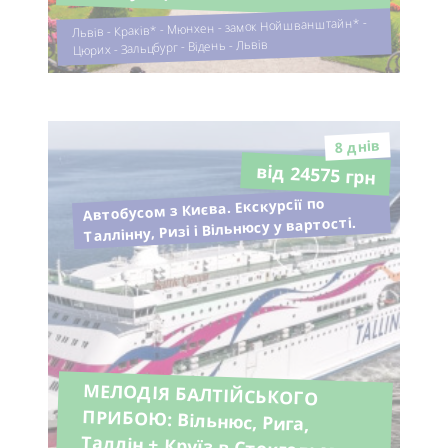
Львів - Краків* - Мюнхен - замок Нойшванштайн* -
Цюрих - Зальцбург - Відень - Львів
8 днiв
від 24575 грн
Автобусом з Києва. Екскурсії по
Таллінну, Ризі і Вільнюсу у вартості.
МЕЛОДІЯ БАЛТІЙСЬКОГО
ПРИБОЮ: Вільнюс, Рига,
Таллін + Круїз в Стокгольм