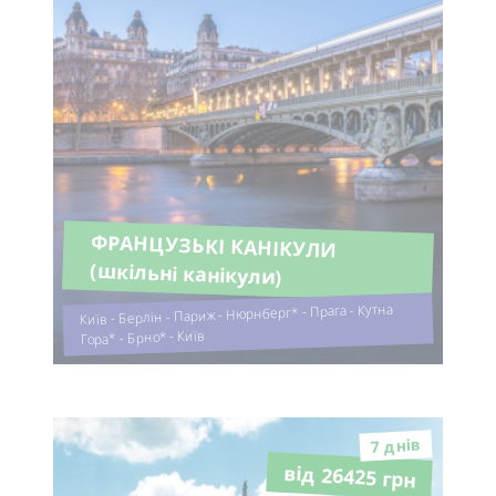
ФРАНЦУЗЬКІ КАНІКУЛИ
(шкільні канікули)
Київ - Берлін - Париж - Нюрнберг* - Прага - Кутна
Гора* - Брно* - Київ
7 днiв
від 26425 грн