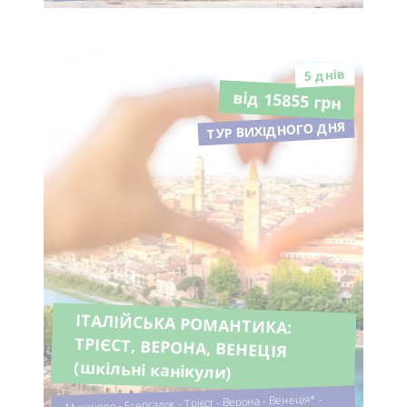
5 днiв
від 15855 грн
ТУР ВИХІДНОГО ДНЯ
ІТАЛІЙСЬКА РОМАНТИКА:
ТРІЄСТ, ВЕРОНА, ВЕНЕЦІЯ
(шкільні канікули)
Мукачево - Егерсалок - Трієст - Верона - Венеція* -