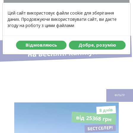
Вартість
Меню
Цей сайт використовує файли cookie для зберігання
даних. Продовжуючи використовувати сайт, ви даєте
згоду на роботу з цими файлами
Автобусні тури для школярів
Вiдмовляюсь
Добре, розумiю
на весняні канікули
ФІЛЬТР
8 днiв
від 25368 грн
БЕСТСЕЛЕР!