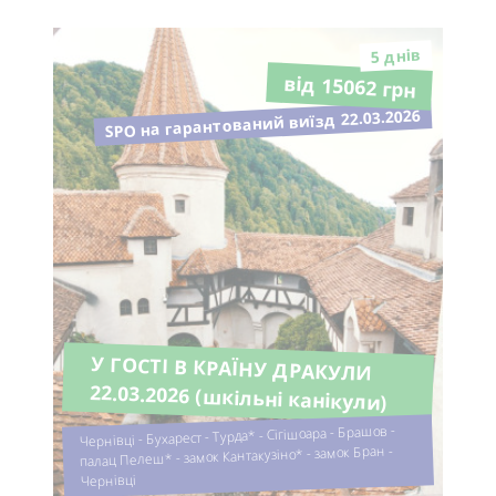
5 днiв
від 15062 грн
SPO на гарантований виїзд 22.03.2026
У ГОСТІ В КРАЇНУ ДРАКУЛИ
22.03.2026 (шкільні канікули)
Чернівці - Бухарест - Турда* - Сігішоара - Брашов -
палац Пелеш* - замок Кантакузіно* - замок Бран -
Чернівці