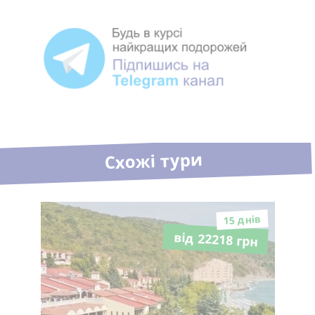
Схожі тури
15 днiв
від 22218 грн