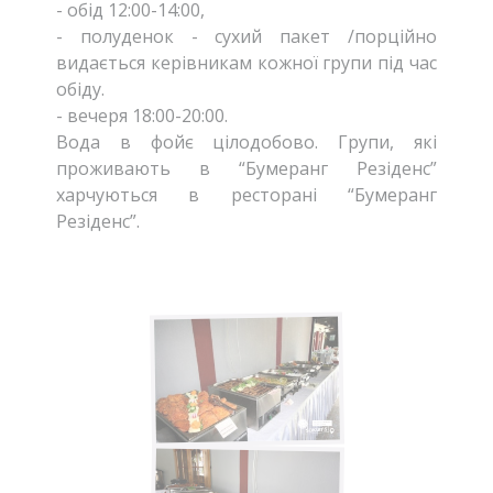
- обід 12:00-14:00,
- полуденок - сухий пакет /порційно
видається керівникам кожної групи під час
обіду.
- вечеря 18:00-20:00.
Вода в фойє цілодобово. Групи, які
проживають в “Бумеранг Резіденс”
харчуються в ресторані “Бумеранг
Резіденс”.