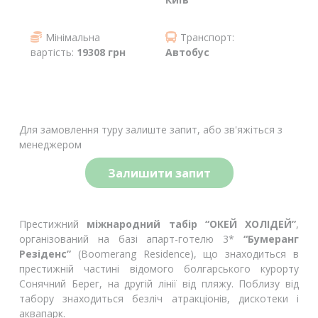
Мінімальна
Транспорт:
вартість:
19308 грн
Автобус
Для замовлення туру залиште запит, або зв'яжіться з
менеджером
Залишити запит
Престижний
міжнародний табір “ОКЕЙ ХОЛІДЕЙ”
,
організований на базі апарт-готелю 3*
“Бумеранг
Резіденс”
(Boomerang Residence), що знаходиться в
престижній частині відомого болгарського курорту
Сонячний Берег, на другій лінії від пляжу. Поблизу від
табору знаходиться безліч атракціонів, дискотеки і
аквапарк.