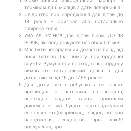
Біометричний закордонний паспорт з
терміном дії 6 місяців з дати повернення
Свідоцтво про народження для дітей до
18 років – оригінал або нотаріально
завірена копія;
УВАГА!! ЗМІНИ!! для дітей віком ДО 18
РОКІВ, які подорожують без обох батьків
Має бути нотаріальний дозвіл на виїзд від
обох батьків (на вимогу прикордонної
служби Румунії при проходженні кордону
вимагають нотаріальний дозвіл і для
дітей, віком від 16 до 17,99 років)
Для дітей, які перебувають на різних
прізвищах з батьками на кордон,
необхідно надати також оригінали
документів, які будуть підтверджувати
спорідненість(наприклад, свідоцтво про
народження, свідоцтво про шлюб/
розлучення, про