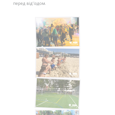
перед від'їздом.