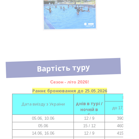
Вартість туру
Сезон - літо 2026!
Раннє бронювання до 25.05.2026
Вартість
днів в турі /
Дата виїзду з України
до 17,99
ночей в
таборі
05.06, 10.06
12 / 9
390
05.06
15 / 12
460
14.06, 16.06
12 / 9
415