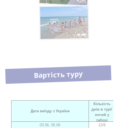
Вартість туру
Кількість
днів в турі/
Дата виїзду з України
Діти 
ночей у
таборі
03.06, 05.06
12/9
2