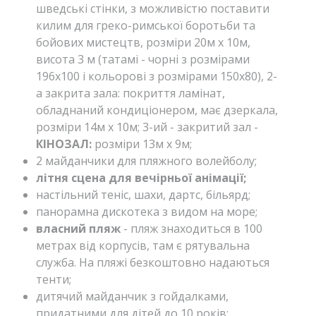
шведські стінки, з можливістю поставити
килим для греко-римської боротьби та
бойових мистецтв, розміри 20м х 10м,
висота 3 м (татамі - чорні з розмірами
196х100 і кольорові з розмірами 150х80), 2-
а закрита зала: покриття ламінат,
обладнаний кондиціонером, має дзеркала,
розміри 14м х 10м; 3-ий - закритий зал -
КІНОЗАЛ:
розміри 13м x 9м;
2 майданчики для пляжного волейболу;
літня сцена для вечірньої анімації;
настільний теніс, шахи, дартс, більярд;
панорамна дискотека з видом на море;
власний пляж
- пляж знаходиться в 100
метрах від корпусів, там є рятувальна
служба. На пляжі безкоштовно надаються
тенти;
дитячий майданчик з гойдалками,
придатними для дітей до 10 років;