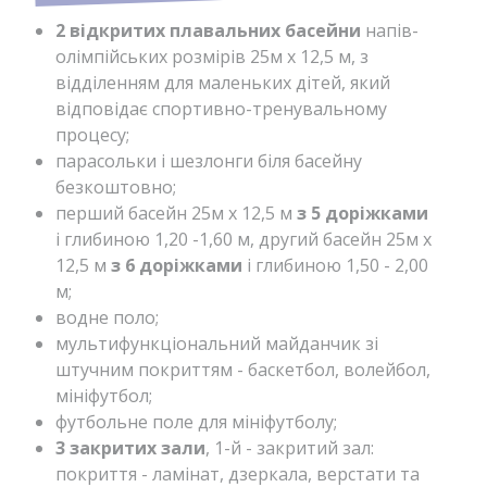
2 відкритих плавальних басейни
напів-
олімпійських розмірів 25м x 12,5 м, з
відділенням для маленьких дітей, який
відповідає спортивно-тренувальному
процесу;
парасольки і шезлонги біля басейну
безкоштовно;
перший басейн 25м x 12,5 м
з 5 доріжками
і глибиною 1,20 -1,60 м, другий басейн 25м x
12,5 м
з 6 доріжками
і глибиною 1,50 - 2,00
м;
водне поло;
мультифункціональний майданчик зі
штучним покриттям - баскетбол, волейбол,
мініфутбол;
футбольне поле для мініфутболу;
3 закритих зали
, 1-й - закритий зал:
покриття - ламінат, дзеркала, верстати та