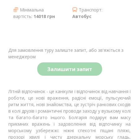
Мінімальна
Транспорт:
вартість:
14018 грн
Автобус
Для замовлення туру залиште запит, або зв'яжіться з
менеджером
Залишити запит
Літній відпочинок - це канікули і відпочинок від навчання і
роботи, це нові враження, радісні емоції, пульсуючий
ритм життя, нові знайомства, це зустріч ранкових сходів
в колі друзів і романтичні проводи заходу у вузькому колі
та багато-багато іншого. Болгарія подарує вам масу
приємних вражень і задоволення від відпочинку на
морському узбережжі: ніжні спекотні піщані пляжі,
прозорі хвилі і чисту дзеркальну морську гладь,