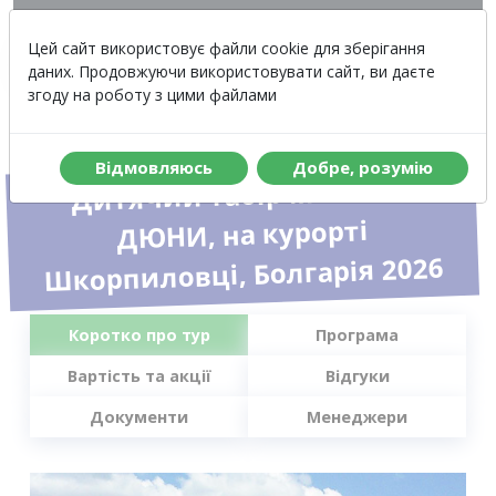
Вартість
Меню
Цей сайт використовує файли cookie для зберігання
даних. Продовжуючи використовувати сайт, ви даєте
згоду на роботу з цими файлами
Вiдмовляюсь
Добре, розумiю
Дитячий табір МОРСЬКІ
ДЮНИ, на курорті
Шкорпиловці, Болгарія 2026
Коротко про тур
Програма
Вартість та акції
Відгуки
Документи
Менеджери