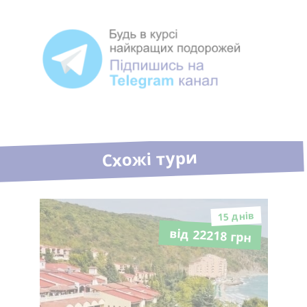
Схожі тури
15 днiв
від 22218 грн