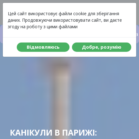
Вартість
Меню
Цей сайт використовує файли cookie для зберігання
даних. Продовжуючи використовувати сайт, ви даєте
згоду на роботу з цими файлами
Вартість туру
Що включено до туру
Програма 
Вiдмовляюсь
Добре, розумiю
КАНІКУЛИ В ПАРИЖІ: