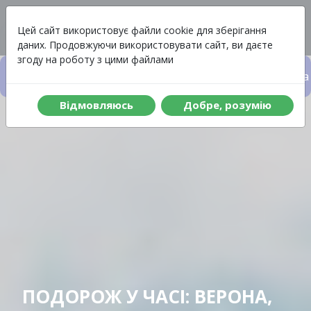
Вартість
Меню
Цей сайт використовує файли cookie для зберігання
даних. Продовжуючи використовувати сайт, ви даєте
згоду на роботу з цими файлами
Вартість туру
Що включено до туру
Програма 
Вiдмовляюсь
Добре, розумiю
ПОДОРОЖ У ЧАСІ: ВЕРОНА,