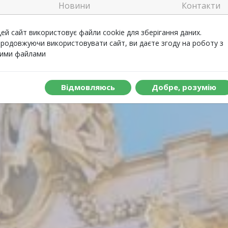
Новини
Контакти
Welcome
Відгуки
ей сайт використовує файли cookie для зберігання даних.
родовжуючи використовувати сайт, ви даєте згоду на роботу з
ими файлами
Що включено до туру
Вiдмовляюсь
Добре, розумiю