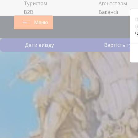
Туристам
Агентствам
B2B
Вакансії
Ц
Меню
П
ц
Дати виїзду
Вартість туру