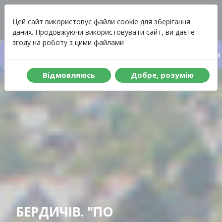
Вартість
Меню
Цей сайт використовує файли cookie для зберігання
даних. Продовжуючи використовувати сайт, ви даєте
згоду на роботу з цими файлами
Вартість туру
Що включено до туру
Програма 
Вiдмовляюсь
Добре, розумiю
БЕРДИЧІВ. "ПО