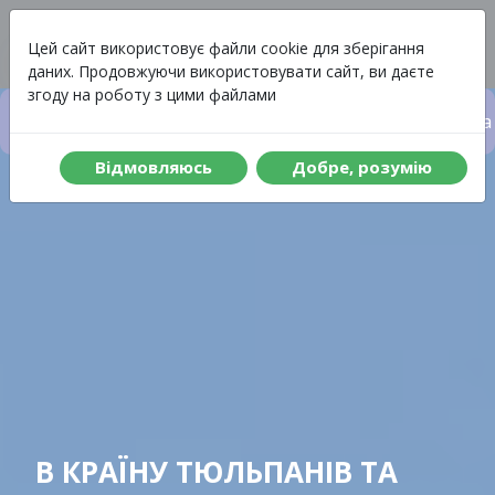
Вартість
Меню
Цей сайт використовує файли cookie для зберігання
даних. Продовжуючи використовувати сайт, ви даєте
згоду на роботу з цими файлами
Вартість туру
Що включено до туру
Програма 
Вiдмовляюсь
Добре, розумiю
В КРАЇНУ ТЮЛЬПАНІВ ТА