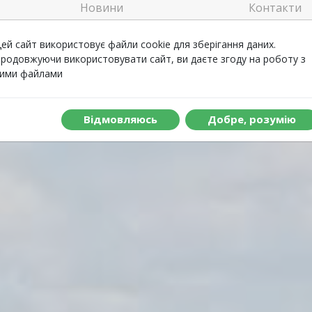
Новини
Контакти
Welcome
Відгуки
ей сайт використовує файли cookie для зберігання даних.
родовжуючи використовувати сайт, ви даєте згоду на роботу з
ими файлами
Що включено до туру
Вiдмовляюсь
Добре, розумiю