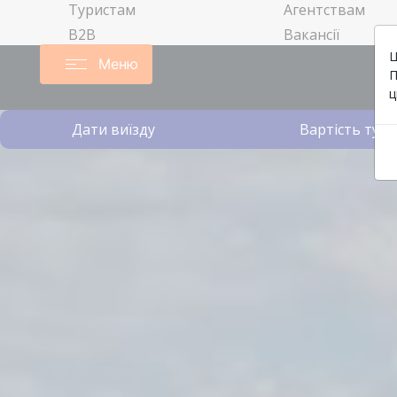
Туристам
Агентствам
B2B
Вакансії
Ц
Меню
П
ц
Дати виїзду
Вартість туру