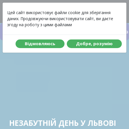
Вартість
Меню
Цей сайт використовує файли cookie для зберігання
даних. Продовжуючи використовувати сайт, ви даєте
згоду на роботу з цими файлами
Вартість туру
Що включено до туру
Програма 
Вiдмовляюсь
Добре, розумiю
НЕЗАБУТНІЙ ДЕНЬ У ЛЬВОВІ