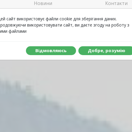
Новини
Контакти
Welcome
Відгуки
ей сайт використовує файли cookie для зберігання даних.
родовжуючи використовувати сайт, ви даєте згоду на роботу з
ими файлами
Що включено до туру
Вiдмовляюсь
Добре, розумiю