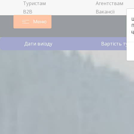
Туристам
Агентствам
B2B
Вакансії
Ц
Меню
П
ц
Дати виїзду
Вартість туру