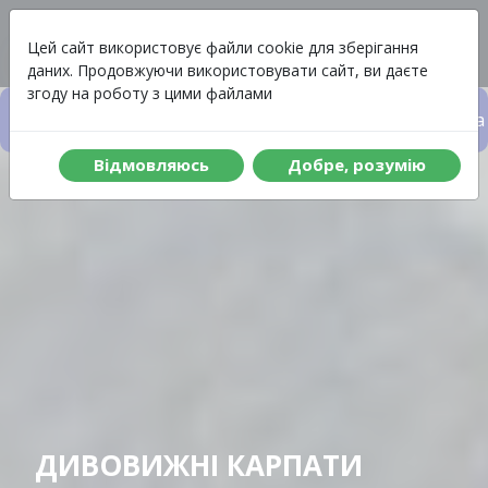
Вартість
Меню
Цей сайт використовує файли cookie для зберігання
даних. Продовжуючи використовувати сайт, ви даєте
згоду на роботу з цими файлами
Вартість туру
Що включено до туру
Програма 
Вiдмовляюсь
Добре, розумiю
ДИВОВИЖНІ КАРПАТИ