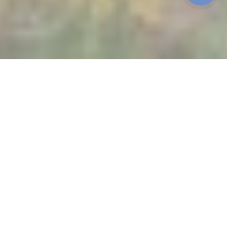
Маршрут:
Івано-Франківськ - Заліщики - Нирків
- Тюдів - Косів - Коломия - Івано-Франківськ
ДАТИ ВИЇЗДУ