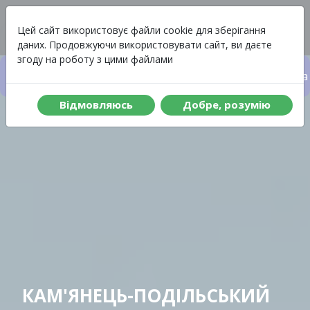
Вартість
Меню
Цей сайт використовує файли cookie для зберігання
даних. Продовжуючи використовувати сайт, ви даєте
згоду на роботу з цими файлами
Вартість туру
Що включено до туру
Програма 
Вiдмовляюсь
Добре, розумiю
КАМ'ЯНЕЦЬ-ПОДІЛЬСЬКИЙ