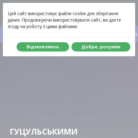
Вартість
Меню
Цей сайт використовує файли cookie для зберігання
даних. Продовжуючи використовувати сайт, ви даєте
згоду на роботу з цими файлами
Вартість туру
Що включено до туру
Програма 
Вiдмовляюсь
Добре, розумiю
ГУЦУЛЬСЬКИМИ