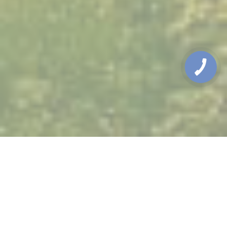
Маршрут:
Івано-Франківськ - Яремче - Ворохта -
Верховина - Косів - Коломия - Івано-
Франківськ