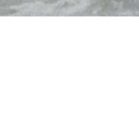
Маршрут:
Львів - Краків* - Дрезден - Париж -
Діснейленд* - Прага - Львів
ДАТИ ВИЇЗДУ